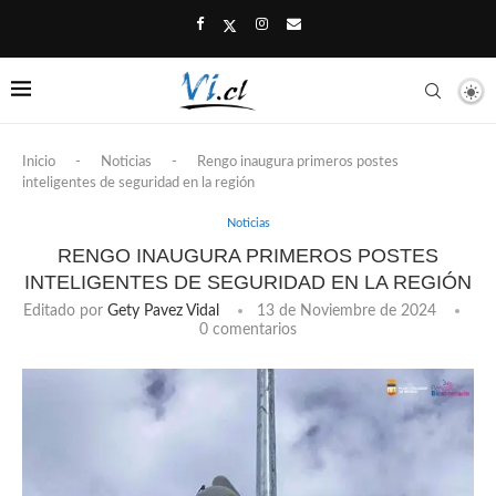
Inicio
-
Noticias
-
Rengo inaugura primeros postes
inteligentes de seguridad en la región
Noticias
RENGO INAUGURA PRIMEROS POSTES
INTELIGENTES DE SEGURIDAD EN LA REGIÓN
Editado por
Gety Pavez Vidal
13 de Noviembre de 2024
0 comentarios