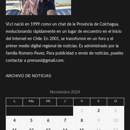
Vi.cl nació en 1999 como un chat de la Provincia de Colchagua,
evolucionando rápidamente en un lugar de encuentro en el inicio
del Internet en Chile. En 2001, se transformó en un foro y el
primer medio digital regional de noticias. Es administrado por la
familia Romero-Pavez. Para publicidad o envío de noticias, puedes
contactar a prensavi@gmail.com.
ARCHIVO DE NOTICIAS
Noviembre 2024
L
Ma
Mi
J
V
S
D
1
2
3
4
5
6
7
8
9
10