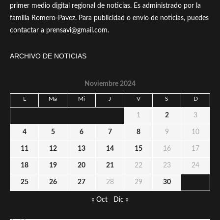
primer medio digital regional de noticias. Es administrado por la
familia Romero-Pavez. Para publicidad o envío de noticias, puedes
contactar a prensavi@gmail.com.
ARCHIVO DE NOTICIAS
Noviembre 2024
L
Ma
Mi
J
V
S
D
1
2
3
4
5
6
7
8
9
10
11
12
13
14
15
16
17
18
19
20
21
22
23
24
25
26
27
28
29
30
« Oct
Dic »