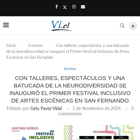
Inicio
-
Eventos
-
Con talleres, espectáculos y una batucada
de la neurodiversidad se inauguró el Primer Festival Inclusivo de Artes
Escénicas en San Fernando
Eventos
CON TALLERES, ESPECTÁCULOS Y UNA
BATUCADA DE LA NEURODIVERSIDAD SE
INAUGURÓ EL PRIMER FESTIVAL INCLUSIVO
DE ARTES ESCÉNICAS EN SAN FERNANDO
Editado por
Gety Pavez Vidal
2 de Noviembre de 2024
0
comentarios