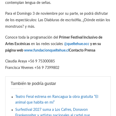
contemplan lengua de señas.
Para el Domingo 3 de noviembre por su parte, se podrá disfrutar
de los espectáculos: Las Diabluras de escrisófila, ¿Dónde están los
monstruos? y más.
Conoce toda la programación del
Primer Festival Inclusivo de
Artes Escénicas
en las redes sociales
@
queltehue.occ
y en su
página web
www.fundacionqueltehue.cl
Contacto Prensa
Claudia Araya +56 9 75300085
Francisca Yévenes +56 9 7399802
También te podría gustar
Teatro Feral estrena en Rancagua la obra gratuita “El
animal que habita en mí”
Surfestival 2027 suma a Los Cafres, Donavon
Frankenreiter y artistas nacionales al cartel que