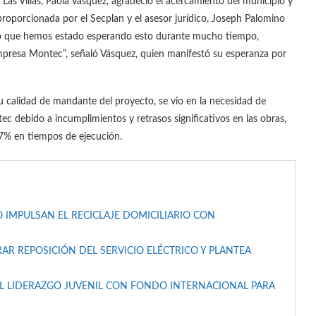
r Las Villas, Paola Vásquez, agradeció el acercamiento del municipio y
 proporcionada por el Secplan y el asesor jurídico, Joseph Palomino
do que hemos estado esperando esto durante mucho tiempo,
 empresa Montec”, señaló Vásquez, quien manifestó su esperanza por
 calidad de mandante del proyecto, se vio en la necesidad de
c debido a incumplimientos y retrasos significativos en las obras,
27% en tiempos de ejecución.
 IMPULSAN EL RECICLAJE DOMICILIARIO CON
AR REPOSICIÓN DEL SERVICIO ELÉCTRICO Y PLANTEA
L LIDERAZGO JUVENIL CON FONDO INTERNACIONAL PARA