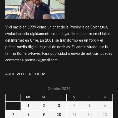
Vi.cl nació en 1999 como un chat de la Provincia de Colchagua,
evolucionando rápidamente en un lugar de encuentro en el inicio
del Internet en Chile. En 2001, se transformó en un foro y el
primer medio digital regional de noticias. Es administrado por la
familia Romero-Pavez. Para publicidad o envío de noticias, puedes
contactar a prensavi@gmail.com.
ARCHIVO DE NOTICIAS
Octubre 2024
L
Ma
Mi
J
V
S
D
1
2
3
4
5
6
7
8
9
10
11
12
13