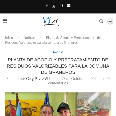
Inicio
-
Noticias
-
Planta de Acopio y Pretratamiento de
Residuos Valorizables para la comuna de Graneros
Noticias
PLANTA DE ACOPIO Y PRETRATAMIENTO DE
RESIDUOS VALORIZABLES PARA LA COMUNA
DE GRANEROS
Editado por
Gety Pavez Vidal
17 de Octubre de 2024
0
comentarios