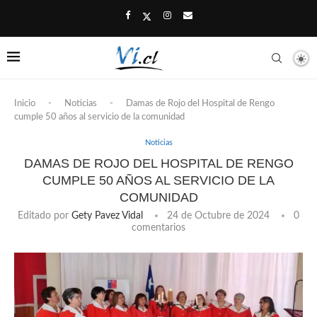
Inicio
-
Noticias
-
Damas de Rojo del Hospital de Rengo
cumple 50 años al servicio de la comunidad
Noticias
DAMAS DE ROJO DEL HOSPITAL DE RENGO
CUMPLE 50 AÑOS AL SERVICIO DE LA
COMUNIDAD
Editado por
Gety Pavez Vidal
24 de Octubre de 2024
0
comentarios