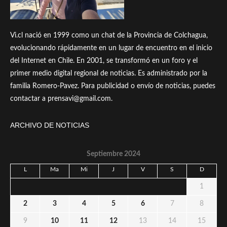
Vi.cl nació en 1999 como un chat de la Provincia de Colchagua,
evolucionando rápidamente en un lugar de encuentro en el inicio
del Internet en Chile. En 2001, se transformó en un foro y el
primer medio digital regional de noticias. Es administrado por la
familia Romero-Pavez. Para publicidad o envío de noticias, puedes
contactar a prensavi@gmail.com.
ARCHIVO DE NOTICIAS
Septiembre 2024
L
Ma
Mi
J
V
S
D
1
2
3
4
5
6
7
8
9
10
11
12
13
14
15