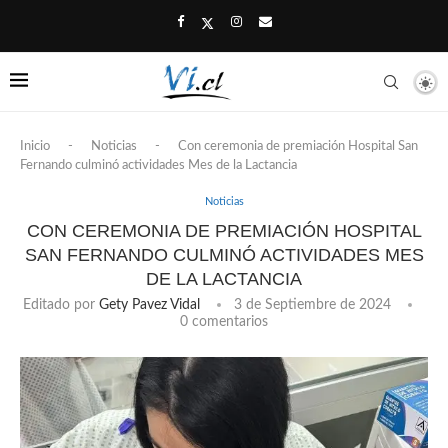
Inicio
-
Noticias
-
Con ceremonia de premiación Hospital San
Fernando culminó actividades Mes de la Lactancia
Noticias
CON CEREMONIA DE PREMIACIÓN HOSPITAL
SAN FERNANDO CULMINÓ ACTIVIDADES MES
DE LA LACTANCIA
Editado por
Gety Pavez Vidal
3 de Septiembre de 2024
0 comentarios