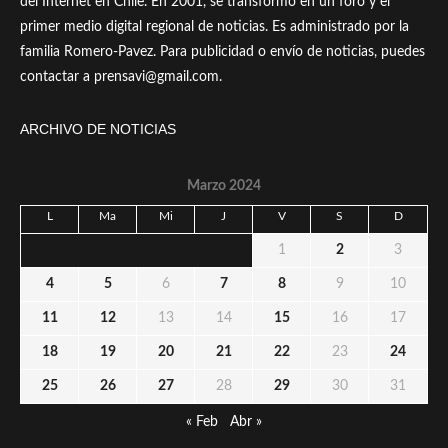
del Internet en Chile. En 2001, se transformó en un foro y el
primer medio digital regional de noticias. Es administrado por la
familia Romero-Pavez. Para publicidad o envío de noticias, puedes
contactar a prensavi@gmail.com.
ARCHIVO DE NOTICIAS
Marzo 2024
L
Ma
Mi
J
V
S
D
1
2
3
4
5
6
7
8
9
10
11
12
13
14
15
16
17
18
19
20
21
22
23
24
25
26
27
28
29
30
31
« Feb
Abr »