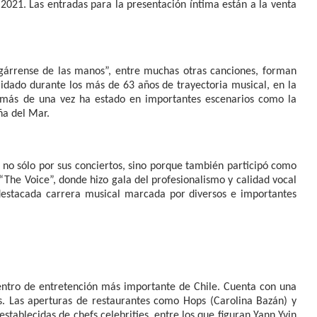
 2021. Las entradas para la presentación íntima están a la venta
gárrense de las manos”, entre muchas otras canciones, forman
idado durante los más de 63 años de trayectoria musical, en la
y más de una vez ha estado en importantes escenarios como la
ña del Mar.
y no sólo por sus conciertos, sino porque también participó como
he Voice”, donde hizo gala del profesionalismo y calidad vocal
destacada carrera musical marcada por diversos e importantes
entro de entretención más importante de Chile. Cuenta con una
s. Las aperturas de restaurantes como Hops (Carolina Bazán) y
stablecidas de chefs celebrities, entre los que figuran Yann Yvin