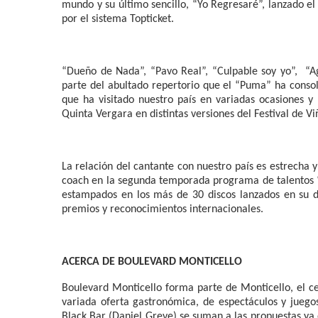
mundo y su último sencillo, “Yo Regresaré”, lanzado el
por el sistema Topticket.
“Dueño de Nada”, “Pavo Real”, “Culpable soy yo”,
“A
parte del abultado repertorio que el “Puma” ha consol
que ha visitado nuestro país en variadas ocasiones 
Quinta Vergara en distintas versiones del Festival de Vi
La relación del cantante con nuestro país es estrecha 
coach en la segunda temporada programa de talentos “T
estampados en los más de 30 discos lanzados en su 
premios y reconocimientos internacionales.
ACERCA DE BOULEVARD MONTICELLO
Boulevard Monticello forma parte de Monticello, el c
variada oferta gastronómica, de espectáculos y juego
Black Bar (Daniel Greve) se suman a las propuestas ya e