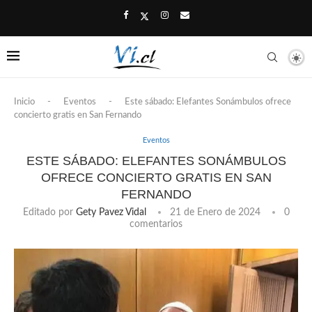
Inicio
-
Eventos
-
Este sábado: Elefantes Sonámbulos ofrece
concierto gratis en San Fernando
Eventos
ESTE SÁBADO: ELEFANTES SONÁMBULOS
OFRECE CONCIERTO GRATIS EN SAN
FERNANDO
Editado por
Gety Pavez Vidal
21 de Enero de 2024
0
comentarios