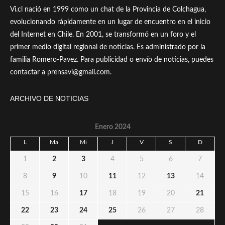
Vi.cl nació en 1999 como un chat de la Provincia de Colchagua,
evolucionando rápidamente en un lugar de encuentro en el inicio
del Internet en Chile. En 2001, se transformó en un foro y el
primer medio digital regional de noticias. Es administrado por la
familia Romero-Pavez. Para publicidad o envío de noticias, puedes
contactar a prensavi@gmail.com.
ARCHIVO DE NOTICIAS
Enero 2024
L
Ma
Mi
J
V
S
D
1
2
3
4
5
6
7
8
9
10
11
12
13
14
15
16
17
18
19
20
21
22
23
24
25
26
27
28