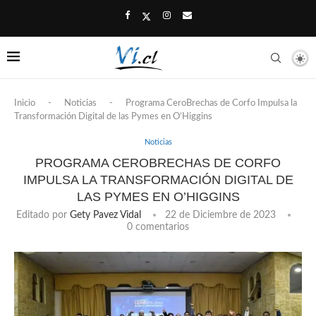
Inicio
-
Noticias
-
Programa CeroBrechas de Corfo Impulsa la
Transformación Digital de las Pymes en O’Higgins
Noticias
PROGRAMA CEROBRECHAS DE CORFO
IMPULSA LA TRANSFORMACIÓN DIGITAL DE
LAS PYMES EN O’HIGGINS
Editado por
Gety Pavez Vidal
22 de Diciembre de 2023
0 comentarios