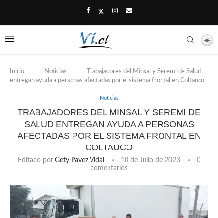
Inicio
-
Noticias
-
Trabajadores del Minsal y Seremi de Salud
entregan ayuda a personas afectadas por el sistema frontal en Coltauco
Noticias
TRABAJADORES DEL MINSAL Y SEREMI DE
SALUD ENTREGAN AYUDA A PERSONAS
AFECTADAS POR EL SISTEMA FRONTAL EN
COLTAUCO
Editado por
Gety Pavez Vidal
10 de Julio de 2023
0
comentarios