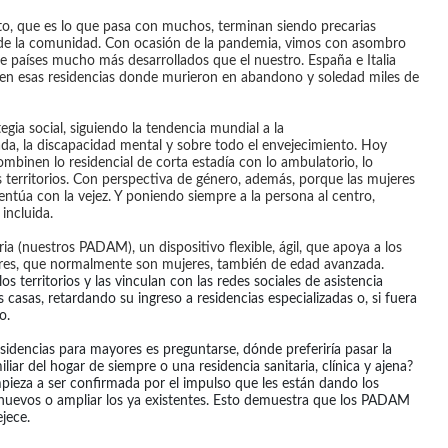
o, que es lo que pasa con muchos, terminan siendo precarias
s de la comunidad. Con ocasión de la pandemia, vimos con asombro
 países mucho más desarrollados que el nuestro. España e Italia
n esas residencias donde murieron en abandono y soledad miles de
egia social, siguiendo la tendencia mundial a la
rada, la discapacidad mental y sobre todo el envejecimiento. Hoy
ombinen lo residencial de corta estadía con lo ambulatorio, lo
os territorios. Con perspectiva de género, además, porque las mujeres
ntúa con la vejez. Y poniendo siempre a la persona al centro,
incluida.
ia (nuestros PADAM), un dispositivo flexible, ágil, que apoya a los
ores, que normalmente son mujeres, también de edad avanzada.
los territorios y las vinculan con las redes sociales de asistencia
 casas, retardando su ingreso a residencias especializadas o, si fuera
o.
residencias para mayores es preguntarse, dónde preferiría pasar la
liar del hogar de siempre o una residencia sanitaria, clínica y ajena?
ieza a ser confirmada por el impulso que les están dando los
 nuevos o ampliar los ya existentes. Esto demuestra que los PADAM
jece.