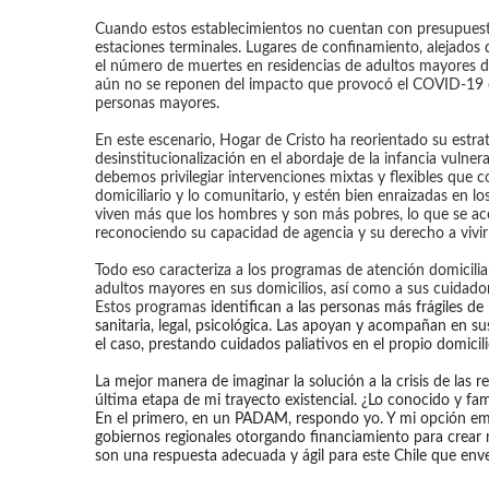
Cuando estos establecimientos no cuentan con presupuest
estaciones terminales. Lugares de confinamiento, alejado
el número de muertes en residencias de adultos mayores de
aún no se reponen del impacto que provocó el COVID-19 e
personas mayores.
En este escenario, Hogar de Cristo ha reorientado su estrat
desinstitucionalización en el abordaje de la infancia vulne
debemos privilegiar intervenciones mixtas y flexibles que c
domiciliario y lo comunitario, y estén bien enraizadas en l
viven más que los hombres y son más pobres, lo que se ace
reconociendo su capacidad de agencia y su derecho a vivir 
Todo eso caracteriza a los programas de atención domiciliar
adultos mayores en sus domicilios, así como a sus cuidad
Estos programas
identifican a las personas más frágiles de 
sanitaria, legal, psicológica. Las apoyan y acompañan en sus
el caso, prestando cuidados paliativos en el propio domicili
La mejor manera de imaginar la solución a la crisis de las 
última etapa de mi trayecto existencial. ¿Lo conocido y fami
En el primero, en un PADAM, respondo yo. Y mi opción emp
gobiernos regionales otorgando financiamiento para crear
son una respuesta adecuada y ágil para este Chile que enve