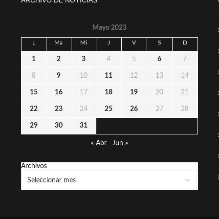
ARCHIVO DE NOTICIAS
Mayo 2023
L
Ma
Mi
J
V
S
D
1
2
3
4
5
6
7
8
9
10
11
12
13
14
15
16
17
18
19
20
21
22
23
24
25
26
27
28
29
30
31
« Abr
Jun »
Archivos