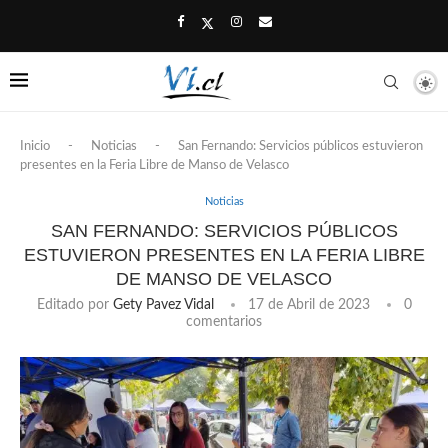
Inicio
-
Noticias
-
San Fernando: Servicios públicos estuvieron
presentes en la Feria Libre de Manso de Velasco
Noticias
SAN FERNANDO: SERVICIOS PÚBLICOS
ESTUVIERON PRESENTES EN LA FERIA LIBRE
DE MANSO DE VELASCO
Editado por
Gety Pavez Vidal
17 de Abril de 2023
0
comentarios