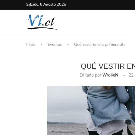
Sábado, 8 Agosto 2026
Inicio
-
Eventos
-
Qué vestir en una primera cita
QUÉ VESTIR E
Editado por
WroKeN
22 