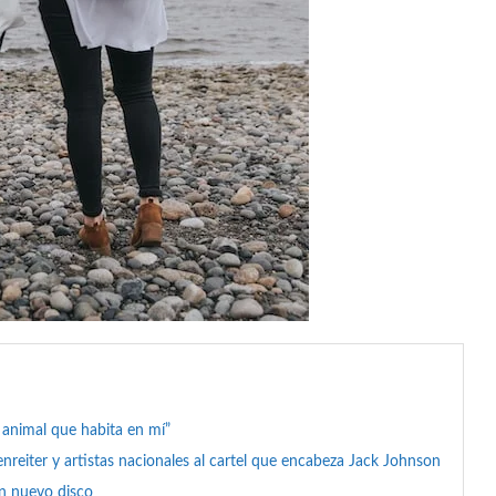
l animal que habita en mí”
reiter y artistas nacionales al cartel que encabeza Jack Johnson
on nuevo disco