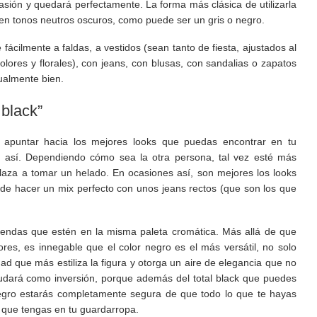
sión y quedará perfectamente. La forma más clásica de utilizarla
n tonos neutros oscuros, como puede ser un gris o negro.
fácilmente a faldas, a vestidos (sean tanto de fiesta, ajustados al
lores y florales), con jeans, con blusas, con sandalias o zapatos
ualmente bien.
 black”
s apuntar hacia los mejores looks que puedas encontrar en tu
n así. Dependiendo cómo sea la otra persona, tal vez esté más
aza a tomar un helado. En ocasiones así, son mejores los looks
de hacer un mix perfecto con unos jeans rectos (que son los que
endas que estén en la misma paleta cromática. Más allá de que
res, es innegable que el color negro es el más versátil, no solo
d que más estiliza la figura y otorga un aire de elegancia que no
udará como inversión, porque además del total black que puedes
egro estarás completamente segura de que todo lo que te hayas
 que tengas en tu guardarropa.