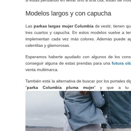
si estás pensando en llevar uno a una cita, están de mo
Modelos largos y con capucha
Las
parkas largas mujer Columbia
de vestir, tienen q
tres cuartos y capucha. En estos modelos vuelve a t
implementan cada vez más colores. Además puede agr
calentitas y glamorosas.
Esperamos haberte ayudado con algunos de los conse
conseguir alguna de estas prendas para una
futura cit
venta multimarca.
También está la alternativa de buscar por los portales d
“
parka Columbia pluma mujer
” y que a tu c