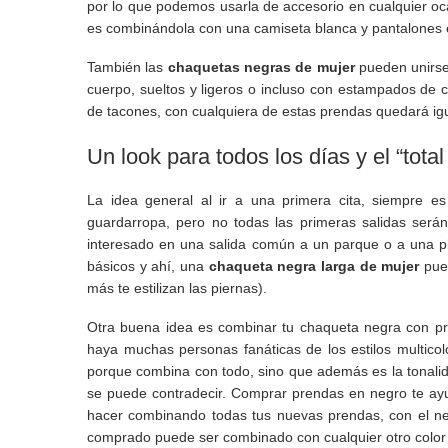
por lo que podemos usarla de accesorio en cualquier oca
es combinándola con una camiseta blanca y pantalones e
También las
chaquetas negras de mujer
pueden unirse 
cuerpo, sueltos y ligeros o incluso con estampados de co
de tacones, con cualquiera de estas prendas quedará ig
Un look para todos los días y el “total
La idea general al ir a una primera cita, siempre e
guardarropa, pero no todas las primeras salidas será
interesado en una salida común a un parque o a una pl
básicos y ahí, una
chaqueta negra larga de mujer
pue
más te estilizan las piernas).
Otra buena idea es combinar tu chaqueta negra con pr
haya muchas personas fanáticas de los estilos multicolo
porque combina con todo, sino que además es la tonalida
se puede contradecir. Comprar prendas en negro te ay
hacer combinando todas tus nuevas prendas, con el n
comprado puede ser combinado con cualquier otro color