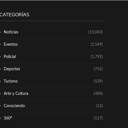
CATEGORÍAS
Noticias
(15,043)
Eventos
(1,549)
Policial
(1,792)
Deportes
(752)
Turismo
(539)
Arte y Cultura
(484)
Conociendo
(12)
360º
(117)