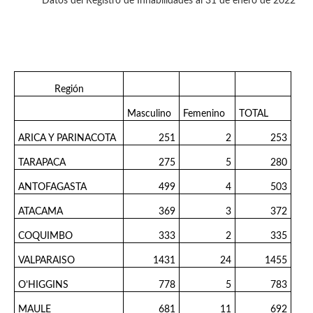
Datos del Registro de Inhabilidades al 31 de enero de 2022
Región
Masculino
Femenino
TOTAL
ARICA Y PARINACOTA
251
2
253
TARAPACA
275
5
280
ANTOFAGASTA
499
4
503
ATACAMA
369
3
372
COQUIMBO
333
2
335
VALPARAISO
1431
24
1455
O’HIGGINS
778
5
783
MAULE
681
11
692