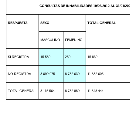
CONSULTAS DE INHABILIDADES 19/06/2012 AL 31/01/2023
RESPUESTA
SEXO
TOTAL GENERAL
MASCULINO
FEMENINO
SI REGISTRA
15.589
250
15.839
NO REGISTRA
3.099.975
8.732.630
11.832.605
TOTAL GENERAL
3.115.564
8.732.880
11.848.444