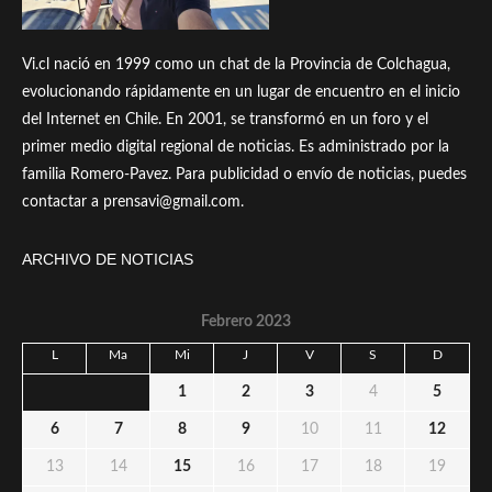
Vi.cl nació en 1999 como un chat de la Provincia de Colchagua,
evolucionando rápidamente en un lugar de encuentro en el inicio
del Internet en Chile. En 2001, se transformó en un foro y el
primer medio digital regional de noticias. Es administrado por la
familia Romero-Pavez. Para publicidad o envío de noticias, puedes
contactar a prensavi@gmail.com.
ARCHIVO DE NOTICIAS
Febrero 2023
L
Ma
Mi
J
V
S
D
1
2
3
4
5
6
7
8
9
10
11
12
13
14
15
16
17
18
19