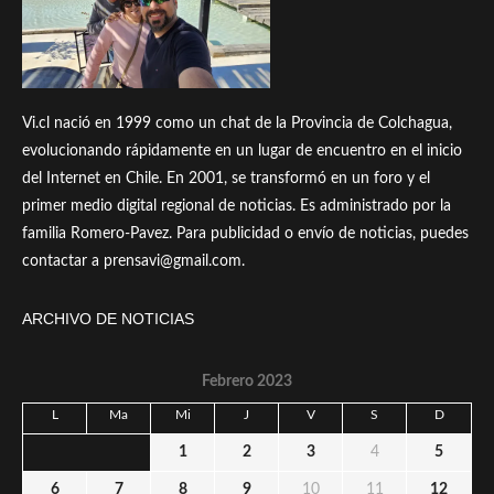
Vi.cl nació en 1999 como un chat de la Provincia de Colchagua,
evolucionando rápidamente en un lugar de encuentro en el inicio
del Internet en Chile. En 2001, se transformó en un foro y el
primer medio digital regional de noticias. Es administrado por la
familia Romero-Pavez. Para publicidad o envío de noticias, puedes
contactar a prensavi@gmail.com.
ARCHIVO DE NOTICIAS
Febrero 2023
L
Ma
Mi
J
V
S
D
1
2
3
4
5
6
7
8
9
10
11
12