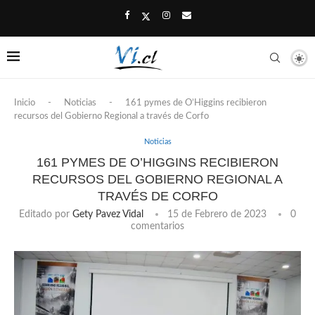
Inicio
-
Noticias
-
161 pymes de O’Higgins recibieron
recursos del Gobierno Regional a través de Corfo
Noticias
161 PYMES DE O’HIGGINS RECIBIERON
RECURSOS DEL GOBIERNO REGIONAL A
TRAVÉS DE CORFO
Editado por
Gety Pavez Vidal
15 de Febrero de 2023
0
comentarios