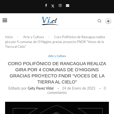
Inicio
-
Arte y Cultura
-
Coro Polifónico de Rancagua realiza
gira por 4 comunas de O’Higgins gracias proyecto FNDR “Voces de la
Tierra al Cielo”
Arte y Cultura
CORO POLIFÓNICO DE RANCAGUA REALIZA
GIRA POR 4 COMUNAS DE O’HIGGINS
GRACIAS PROYECTO FNDR “VOCES DE LA
TIERRA AL CIELO”
Editado por
Gety Pavez Vidal
24 de Enero de 2023
0
comentarios