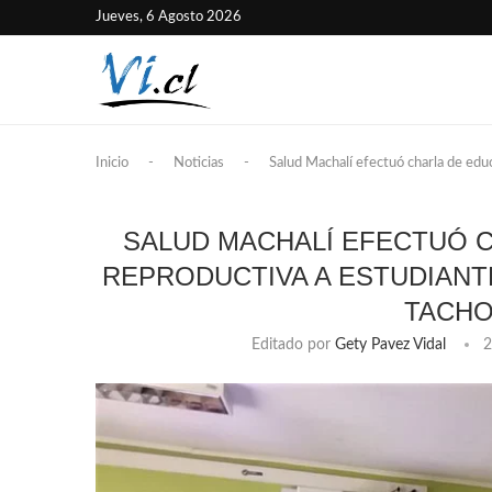
Jueves, 6 Agosto 2026
Inicio
-
Noticias
-
Salud Machalí efectuó charla de edu
SALUD MACHALÍ EFECTUÓ C
REPRODUCTIVA A ESTUDIANT
TACHO
Editado por
Gety Pavez Vidal
2