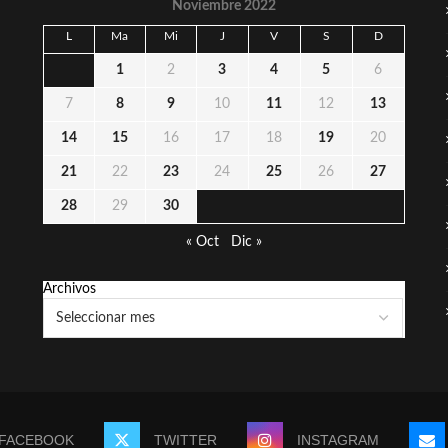
Noviembre 2022
L
Ma
Mi
J
V
S
D
1
2
3
4
5
6
7
8
9
10
11
12
13
14
15
16
17
18
19
20
21
22
23
24
25
26
27
28
29
30
« Oct
Dic »
Archivos
FACEBOOK
TWITTER
INSTAGRAM