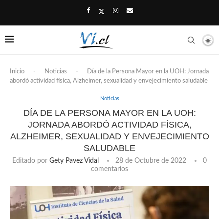
Inicio
-
Noticias
-
Día de la Persona Mayor en la UOH: Jornada
abordó actividad física, Alzheimer, sexualidad y envejecimiento saludable
Noticias
DÍA DE LA PERSONA MAYOR EN LA UOH:
JORNADA ABORDÓ ACTIVIDAD FÍSICA,
ALZHEIMER, SEXUALIDAD Y ENVEJECIMIENTO
SALUDABLE
Editado por
Gety Pavez Vidal
28 de Octubre de 2022
0
comentarios