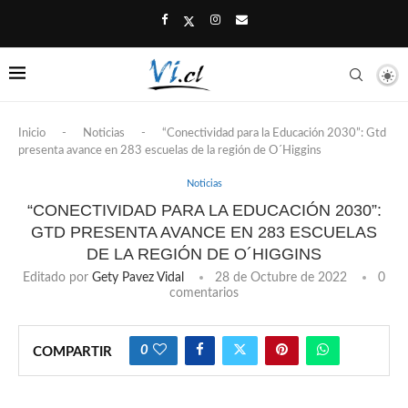
Inicio
-
Noticias
-
“Conectividad para la Educación 2030”: Gtd
presenta avance en 283 escuelas de la región de O´Higgins
Noticias
“CONECTIVIDAD PARA LA EDUCACIÓN 2030”:
GTD PRESENTA AVANCE EN 283 ESCUELAS
DE LA REGIÓN DE O´HIGGINS
Editado por
Gety Pavez Vidal
28 de Octubre de 2022
0
comentarios
0
COMPARTIR