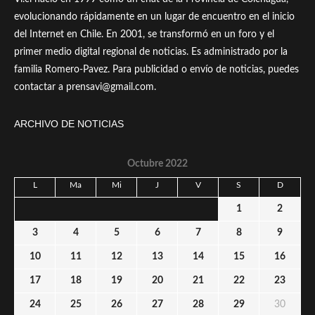
evolucionando rápidamente en un lugar de encuentro en el inicio
del Internet en Chile. En 2001, se transformó en un foro y el
primer medio digital regional de noticias. Es administrado por la
familia Romero-Pavez. Para publicidad o envío de noticias, puedes
contactar a prensavi@gmail.com.
ARCHIVO DE NOTICIAS
Octubre 2022
L
Ma
Mi
J
V
S
D
1
2
3
4
5
6
7
8
9
10
11
12
13
14
15
16
17
18
19
20
21
22
23
24
25
26
27
28
29
30