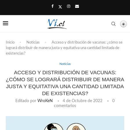
Inicio
-
Noticias
-
Acceso y distribución de vacunas: ¿cómo se
logrará distribuir de manera justa y equitativa una cantidad limitada de
existencias?
Noticias
ACCESO Y DISTRIBUCIÓN DE VACUNAS:
¿CÓMO SE LOGRARÁ DISTRIBUIR DE MANERA
JUSTA Y EQUITATIVA UNA CANTIDAD LIMITADA
DE EXISTENCIAS?
Editado por
WroKeN
4 de Octubre de 2022
0
comentarios