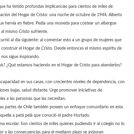
e ha tenido profundas implicancias para cientos de miles de
reación del Hogar de Cristo: una noche de octubre de 1944, Alberto
 hervía en fiebre. Pedía una moneda para costear un albergue
 al mismo Cristo sufriente.
rió al día siguiente: al comentar esto a un grupo de mujeres que
de construir el Hogar de Cristo. Desde entonces el mismo espíritu de
 nos sigue inspirando.
aís? ¿Qué estamos haciendo en el Hogar de Cristo para atenderlos?
capacidad en sus casas, con crecientes niveles de dependencia, con
nes bajas, salud distante. Urge promover iniciativas de
bles a las personas que las necesitan.
intas partes de Chile también poseen un enfoque comunitario en esta
aquella a patá pelá que conoció el padre Hurtado.
ma escolar. Son cientos de miles quienes pudiendo ir al colegio no lo
r y las consecuencias para el mediano plazo se avizoran