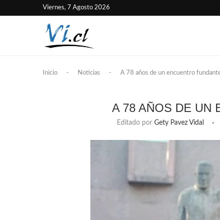
Viernes, 7 Agosto 2026
Inicio
-
Noticias
-
A 78 años de un encuentro fundant
A 78 AÑOS DE UN
Editado por
Gety Pavez Vidal