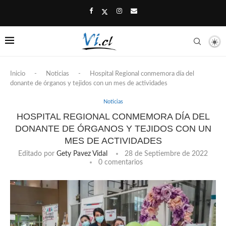
Inicio
-
Noticias
-
Hospital Regional conmemora día del
donante de órganos y tejidos con un mes de actividades
Noticias
HOSPITAL REGIONAL CONMEMORA DÍA DEL
DONANTE DE ÓRGANOS Y TEJIDOS CON UN
MES DE ACTIVIDADES
Editado por
Gety Pavez Vidal
28 de Septiembre de 2022
0 comentarios