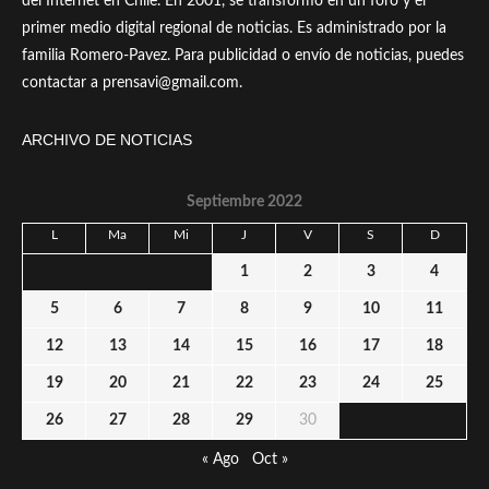
del Internet en Chile. En 2001, se transformó en un foro y el
primer medio digital regional de noticias. Es administrado por la
familia Romero-Pavez. Para publicidad o envío de noticias, puedes
contactar a prensavi@gmail.com.
ARCHIVO DE NOTICIAS
Septiembre 2022
L
Ma
Mi
J
V
S
D
1
2
3
4
5
6
7
8
9
10
11
12
13
14
15
16
17
18
19
20
21
22
23
24
25
26
27
28
29
30
« Ago
Oct »