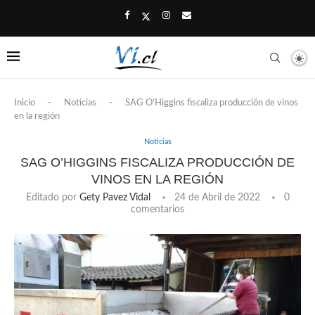
Inicio
-
Noticias
-
SAG O’Higgins fiscaliza producción de vinos
en la región
Noticias
SAG O’HIGGINS FISCALIZA PRODUCCIÓN DE
VINOS EN LA REGIÓN
Editado por
Gety Pavez Vidal
24 de Abril de 2022
0
comentarios