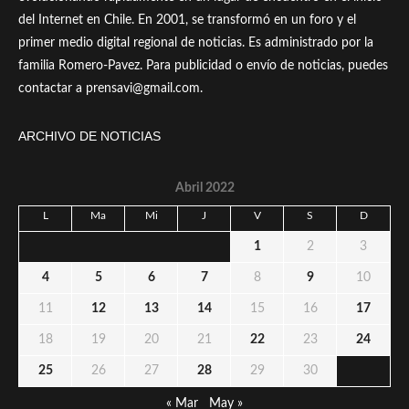
del Internet en Chile. En 2001, se transformó en un foro y el
primer medio digital regional de noticias. Es administrado por la
familia Romero-Pavez. Para publicidad o envío de noticias, puedes
contactar a prensavi@gmail.com.
ARCHIVO DE NOTICIAS
Abril 2022
L
Ma
Mi
J
V
S
D
1
2
3
4
5
6
7
8
9
10
11
12
13
14
15
16
17
18
19
20
21
22
23
24
25
26
27
28
29
30
« Mar
May »