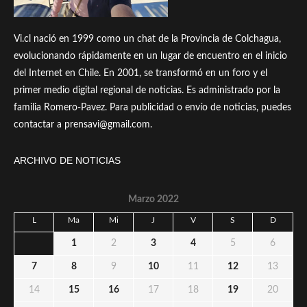
Vi.cl nació en 1999 como un chat de la Provincia de Colchagua,
evolucionando rápidamente en un lugar de encuentro en el inicio
del Internet en Chile. En 2001, se transformó en un foro y el
primer medio digital regional de noticias. Es administrado por la
familia Romero-Pavez. Para publicidad o envío de noticias, puedes
contactar a prensavi@gmail.com.
ARCHIVO DE NOTICIAS
Marzo 2022
L
Ma
Mi
J
V
S
D
1
2
3
4
5
6
7
8
9
10
11
12
13
14
15
16
17
18
19
20