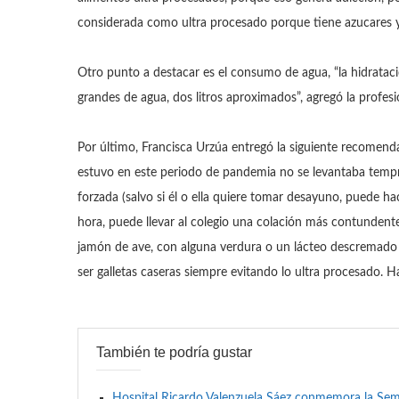
considerada como ultra procesado porque tiene azucares y
Otro punto a destacar es el consumo de agua, “la hidratac
grandes de agua, dos litros aproximados”, agregó la profesi
Por último, Francisca Urzúa entregó la siguiente recomenda
estuvo en este periodo de pandemia no se levantaba tempra
forzada (salvo si él o ella quiere tomar desayuno, puede ha
hora, puede llevar al colegio una colación más contund
jamón de ave, con alguna verdura o un lácteo descremado 
ser galletas caseras siempre evitando lo ultra procesado. Ha
También te podría gustar
Hospital Ricardo Valenzuela Sáez conmemora la Se