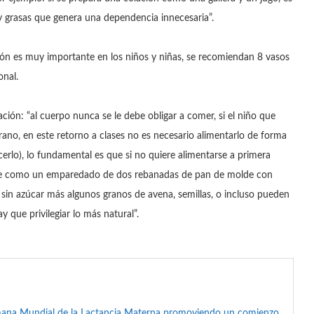
 grasas que genera una dependencia innecesaria”.
ión es muy importante en los niños y niñas, se recomiendan 8 vasos
onal.
ción: “al cuerpo nunca se le debe obligar a comer, si el niño que
no, en este retorno a clases no es necesario alimentarlo de forma
cerlo), lo fundamental es que si no quiere alimentarse a primera
ente como un emparedado de dos rebanadas de pan de molde con
sin azúcar más algunos granos de avena, semillas, o incluso pueden
y que privilegiar lo más natural”.
mana Mundial de la Lactancia Materna promoviendo un comienzo