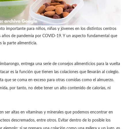
to importante para niños, niñas y jóvenes en los distintos centros
os años de pandemia por COVID-19. Y un aspecto fundamental que
 la parte alimenticia.
imbarongo, entrega una serie de consejos alimenticios para la vuelta
tacar es la función que tienen las colaciones que llevarán al colegio.
vita que se coma en exceso para otras comidas como el almuerzo.
da, por tanto, no debe tener un alto contenido de calorías, ni
ben ser altas en vitaminas y minerales que podemos encontrar en
lácteos descremados, entre otros. Evitar dentro de lo posible los
r ejemplo: si se prepara una colación como una gallera y un jugo, es