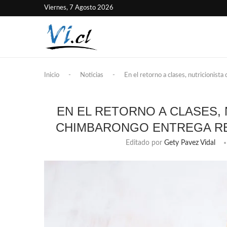
Viernes, 7 Agosto 2026
Inicio
-
Noticias
-
En el retorno a clases, nutricionis
EN EL RETORNO A CLASES, 
CHIMBARONGO ENTREGA RE
Editado por
Gety Pavez Vidal