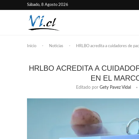
Sábado, 8 Agosto 2026
Inicio
-
Noticias
-
HRLBO acredita a cuidadores de pac
HRLBO ACREDITA A CUIDADO
EN EL MARCO
Editado por
Gety Pavez Vidal