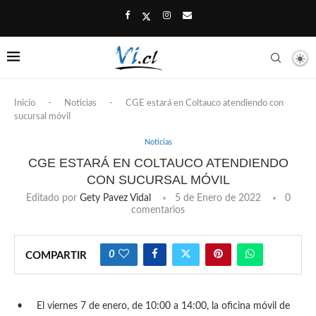
Inicio
-
Noticias
-
CGE estará en Coltauco atendiendo con
sucursal móvil
Noticias
CGE ESTARÁ EN COLTAUCO ATENDIENDO
CON SUCURSAL MÓVIL
Editado por
Gety Pavez Vidal
5 de Enero de 2022
0
comentarios
0
COMPARTIR
•
El viernes 7 de enero, de 10:00 a 14:00, la oficina móvil de