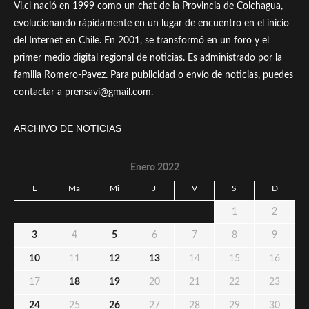
Vi.cl nació en 1999 como un chat de la Provincia de Colchagua,
evolucionando rápidamente en un lugar de encuentro en el inicio
del Internet en Chile. En 2001, se transformó en un foro y el
primer medio digital regional de noticias. Es administrado por la
familia Romero-Pavez. Para publicidad o envío de noticias, puedes
contactar a prensavi@gmail.com.
ARCHIVO DE NOTICIAS
Enero 2022
L
Ma
Mi
J
V
S
D
1
2
3
4
5
6
7
8
9
10
11
12
13
14
15
16
17
18
19
20
21
22
23
24
25
26
27
28
29
30