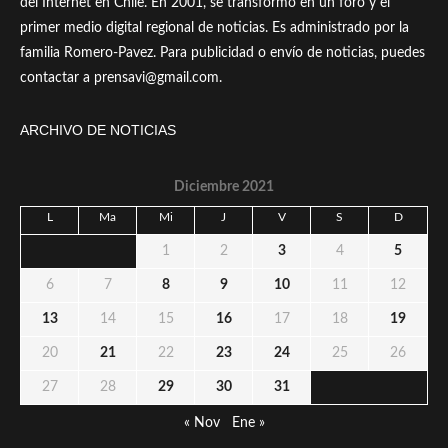
del Internet en Chile. En 2001, se transformó en un foro y el
primer medio digital regional de noticias. Es administrado por la
familia Romero-Pavez. Para publicidad o envío de noticias, puedes
contactar a prensavi@gmail.com.
ARCHIVO DE NOTICIAS
Diciembre 2021
L
Ma
Mi
J
V
S
D
1
2
3
4
5
6
7
8
9
10
11
12
13
14
15
16
17
18
19
20
21
22
23
24
25
26
27
28
29
30
31
« Nov
Ene »