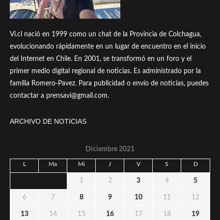
Vi.cl nació en 1999 como un chat de la Provincia de Colchagua,
evolucionando rápidamente en un lugar de encuentro en el inicio
del Internet en Chile. En 2001, se transformó en un foro y el
primer medio digital regional de noticias. Es administrado por la
familia Romero-Pavez. Para publicidad o envío de noticias, puedes
contactar a prensavi@gmail.com.
ARCHIVO DE NOTICIAS
Diciembre 2021
L
Ma
Mi
J
V
S
D
1
2
3
4
5
6
7
8
9
10
11
12
13
14
15
16
17
18
19