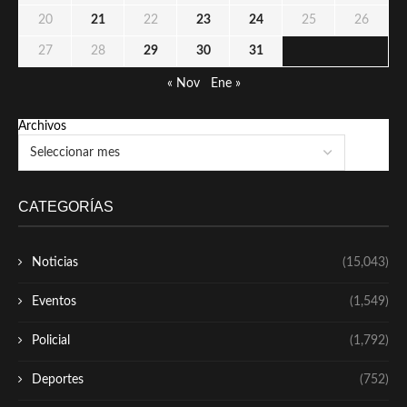
20
21
22
23
24
25
26
27
28
29
30
31
« Nov
Ene »
Archivos
CATEGORÍAS
Noticias
(15,043)
Eventos
(1,549)
Policial
(1,792)
Deportes
(752)