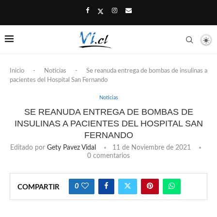
Inicio
-
Noticias
-
Se reanuda entrega de bombas de insulinas a
pacientes del Hospital San Fernando
Noticias
SE REANUDA ENTREGA DE BOMBAS DE
INSULINAS A PACIENTES DEL HOSPITAL SAN
FERNANDO
Editado por
Gety Pavez Vidal
11 de Noviembre de 2021
0 comentarios
0
COMPARTIR