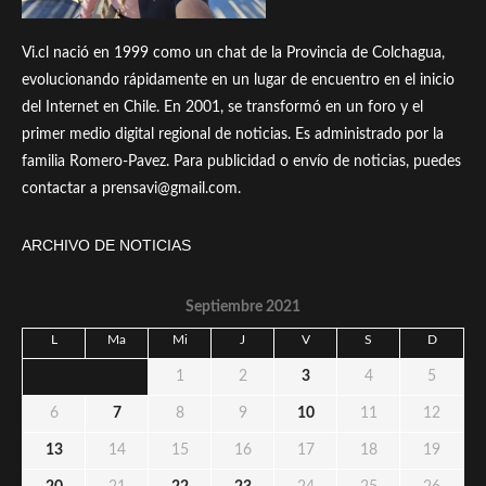
Vi.cl nació en 1999 como un chat de la Provincia de Colchagua,
evolucionando rápidamente en un lugar de encuentro en el inicio
del Internet en Chile. En 2001, se transformó en un foro y el
primer medio digital regional de noticias. Es administrado por la
familia Romero-Pavez. Para publicidad o envío de noticias, puedes
contactar a prensavi@gmail.com.
ARCHIVO DE NOTICIAS
Septiembre 2021
L
Ma
Mi
J
V
S
D
1
2
3
4
5
6
7
8
9
10
11
12
13
14
15
16
17
18
19