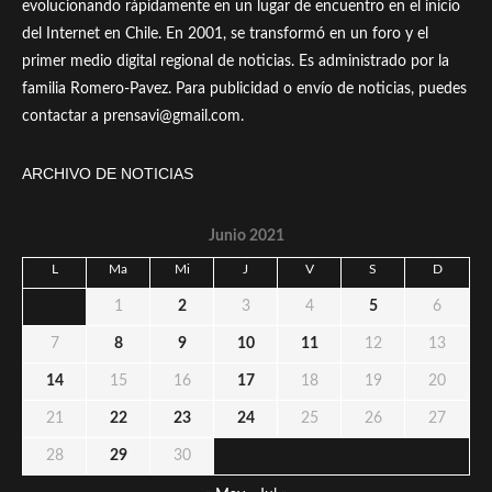
evolucionando rápidamente en un lugar de encuentro en el inicio
del Internet en Chile. En 2001, se transformó en un foro y el
primer medio digital regional de noticias. Es administrado por la
familia Romero-Pavez. Para publicidad o envío de noticias, puedes
contactar a prensavi@gmail.com.
ARCHIVO DE NOTICIAS
Junio 2021
L
Ma
Mi
J
V
S
D
1
2
3
4
5
6
7
8
9
10
11
12
13
14
15
16
17
18
19
20
21
22
23
24
25
26
27
28
29
30