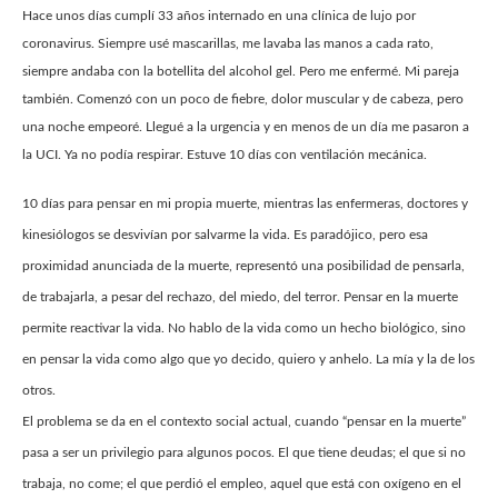
Hace unos días cumplí 33 años internado en una clínica de lujo por
coronavirus. Siempre usé mascarillas, me lavaba las manos a cada rato,
siempre andaba con la botellita del alcohol gel. Pero me enfermé. Mi pareja
también. Comenzó con un poco de fiebre, dolor muscular y de cabeza, pero
una noche empeoré. Llegué a la urgencia y en menos de un día me pasaron a
la UCI. Ya no podía respirar. Estuve 10 días con ventilación mecánica.
10 días para pensar en mi propia muerte, mientras las enfermeras, doctores y
kinesiólogos se desvivían por salvarme la vida. Es paradójico, pero esa
proximidad anunciada de la muerte, representó una posibilidad de pensarla,
de trabajarla, a pesar del rechazo, del miedo, del terror. Pensar en la muerte
permite reactivar la vida. No hablo de la vida como un hecho biológico, sino
en pensar la vida como algo que yo decido, quiero y anhelo. La mía y la de los
otros.
El problema se da en el contexto social actual, cuando “pensar en la muerte”
pasa a ser un privilegio para algunos pocos. El que tiene deudas; el que si no
trabaja, no come; el que perdió el empleo, aquel que está con oxígeno en el