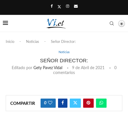
Inicio
-
Noticias
-
Señor Director:
Noticias
SEÑOR DIRECTOR:
Editado por
Gety Pavez Vidal
9 de Abril de 2021
0
comentarios
0
COMPARTIR