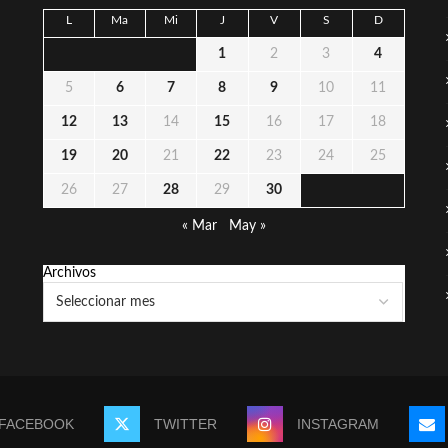
L
Ma
Mi
J
V
S
D
1
2
3
4
5
6
7
8
9
10
11
12
13
14
15
16
17
18
19
20
21
22
23
24
25
26
27
28
29
30
« Mar
May »
Archivos
FACEBOOK
TWITTER
INSTAGRAM