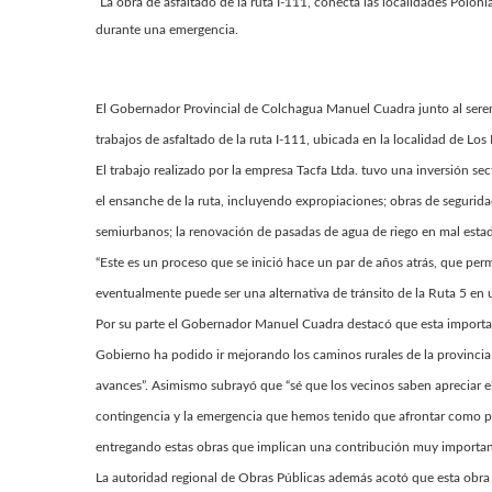
La obra de asfaltado de la ruta I-111, conecta las localidades Poloni
durante una emergencia.
El Gobernador Provincial de Colchagua Manuel Cuadra junto al seremi
trabajos de asfaltado de la ruta I-111, ubicada en la localidad de L
El trabajo realizado por la empresa Tacfa Ltda. tuvo una inversión s
el ensanche de la ruta, incluyendo expropiaciones; obras de segurida
semiurbanos; la renovación de pasadas de agua de riego en mal estad
“Este es un proceso que se inició hace un par de años atrás, que perm
eventualmente puede ser una alternativa de tránsito de la Ruta 5 en 
Por su parte el Gobernador Manuel Cuadra destacó que esta importa
Gobierno ha podido ir mejorando los caminos rurales de la provincia 
avances”. Asimismo subrayó que “sé que los vecinos saben apreciar e
contingencia y la emergencia que hemos tenido que afrontar como p
entregando estas obras que implican una contribución muy important
La autoridad regional de Obras Públicas además acotó que esta obra es