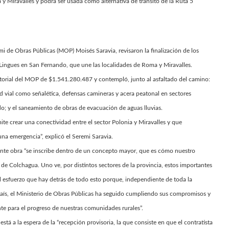
a y Miravalles y podrá ser usada como alternativa de tránsito de la Ruta 5
 de Obras Públicas (MOP) Moisés Saravia, revisaron la finalización de los
os Lingues en San Fernando, que une las localidades de Roma y Miravalles.
ectorial del MOP de $1.541.280.487 y contempló, junto al asfaltado del camino:
d vial como señalética, defensas camineras y acera peatonal en sectores
o; y el saneamiento de obras de evacuación de aguas lluvias.
ite crear una conectividad entre el sector Polonia y Miravalles y que
una emergencia”, explicó el Seremi Saravia.
nte obra “se inscribe dentro de un concepto mayor, que es cómo nuestro
de Colchagua. Uno ve, por distintos sectores de la provincia, estos importantes
l esfuerzo que hay detrás de todo esto porque, independiente de toda la
aís, el Ministerio de Obras Públicas ha seguido cumpliendo sus compromisos y
e para el progreso de nuestras comunidades rurales”.
tá a la espera de la “recepción provisoria, la que consiste en que el contratista