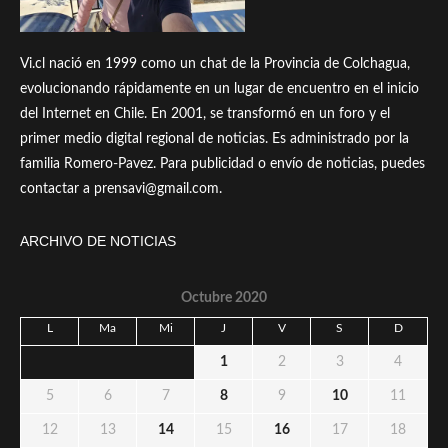
Vi.cl nació en 1999 como un chat de la Provincia de Colchagua,
evolucionando rápidamente en un lugar de encuentro en el inicio
del Internet en Chile. En 2001, se transformó en un foro y el
primer medio digital regional de noticias. Es administrado por la
familia Romero-Pavez. Para publicidad o envío de noticias, puedes
contactar a prensavi@gmail.com.
ARCHIVO DE NOTICIAS
Octubre 2020
L
Ma
Mi
J
V
S
D
1
2
3
4
5
6
7
8
9
10
11
12
13
14
15
16
17
18