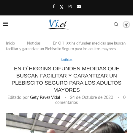
Inicio
-
Noticias
-
En O´Higgins difunden medidas que buscan
facilitar y garantizar un Plebiscito Seguro para los adultos mayores
Noticias
EN O´HIGGINS DIFUNDEN MEDIDAS QUE
BUSCAN FACILITAR Y GARANTIZAR UN
PLEBISCITO SEGURO PARA LOS ADULTOS
MAYORES
Editado por
Gety Pavez Vidal
24 de Octubre de 2020
0
comentarios