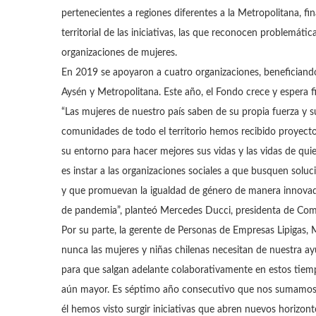
pertenecientes a regiones diferentes a la Metropolitana, f
territorial de las iniciativas, las que reconocen problemát
organizaciones de mujeres.
En 2019 se apoyaron a cuatro organizaciones, beneficiando
Aysén y Metropolitana. Este año, el Fondo crece y espera f
“Las mujeres de nuestro país saben de su propia fuerza y 
comunidades de todo el territorio hemos recibido proyect
su entorno para hacer mejores sus vidas y las vidas de qu
es instar a las organizaciones sociales a que busquen sol
y que promuevan la igualdad de género de manera innovador
de pandemia”, planteó Mercedes Ducci, presidenta de Co
Por su parte, la gerente de Personas de Empresas Lipigas,
nunca las mujeres y niñas chilenas necesitan de nuestra a
para que salgan adelante colaborativamente en estos tiempo
aún mayor. Es séptimo año consecutivo que nos sumamos a 
él hemos visto surgir iniciativas que abren nuevos horizon