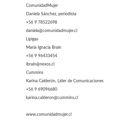
ComunidadMujer
Daniela Sánchez, periodista
+56 9 78522698
daniela@comunidadmujer.cl
Lipigas
María Ignacia Brain
+56 9 96433454
ibrain@nexos.cl
Cummins
Karina Calderón, Líder de Comunicaciones
+56 9 69096680
karina.calderon@cummins.cl
www.comunidadmujer.cl