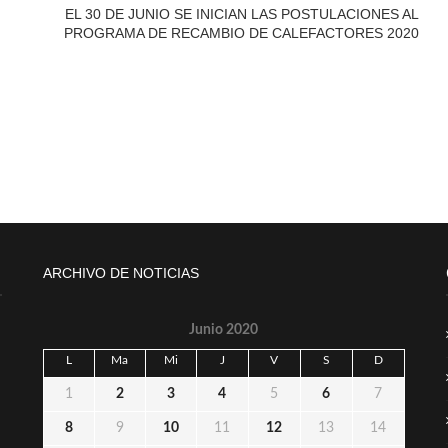
EL 30 DE JUNIO SE INICIAN LAS POSTULACIONES AL
PROGRAMA DE RECAMBIO DE CALEFACTORES 2020
ARCHIVO DE NOTICIAS
Junio 2020
L
Ma
Mi
J
V
S
D
1
2
3
4
5
6
7
8
9
10
11
12
13
14