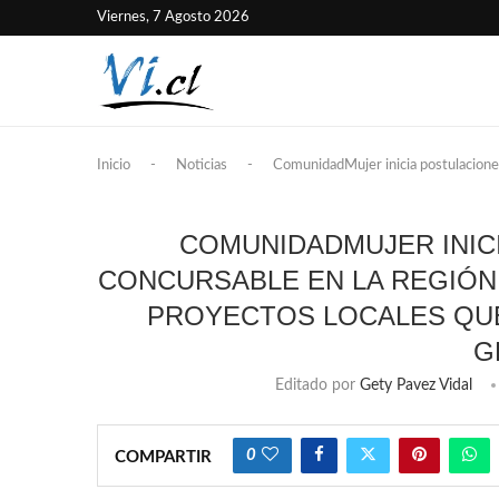
Viernes, 7 Agosto 2026
Inicio
-
Noticias
-
ComunidadMujer inicia postulacione
COMUNIDADMUJER INIC
CONCURSABLE EN LA REGIÓN
PROYECTOS LOCALES QUE
G
Editado por
Gety Pavez Vidal
0
COMPARTIR