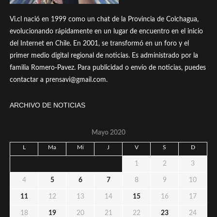
Vi.cl nació en 1999 como un chat de la Provincia de Colchagua,
evolucionando rápidamente en un lugar de encuentro en el inicio
del Internet en Chile. En 2001, se transformó en un foro y el
primer medio digital regional de noticias. Es administrado por la
familia Romero-Pavez. Para publicidad o envío de noticias, puedes
contactar a prensavi@gmail.com.
ARCHIVO DE NOTICIAS
Mayo 2020
L
Ma
Mi
J
V
S
D
1
2
3
4
5
6
7
8
9
10
11
12
13
14
15
16
17
18
19
20
21
22
23
24