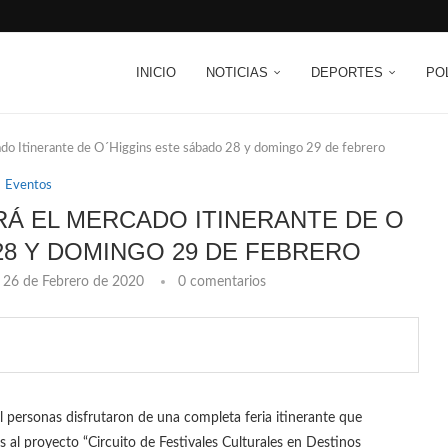
INICIO
NOTICIAS
DEPORTES
PO
do Itinerante de O´Higgins este sábado 28 y domingo 29 de febrero
Eventos
Á EL MERCADO ITINERANTE DE O
28 Y DOMINGO 29 DE FEBRERO
26 de Febrero de 2020
0 comentarios
 personas disfrutaron de una completa feria itinerante que
al proyecto “Circuito de Festivales Culturales en Destinos