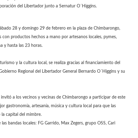
rporación del Libertador junto a Sernatur O´Higgins.
e sábado 28 y domingo 29 de febrero en la plaza de Chimbarongo,
ds con productos hechos a mano por artesanos locales, pymes,
na y hasta las 23 horas.
urismo y la cultura local, se realiza gracias al financiamiento del
 Gobierno Regional del Libertador General Bernardo O´Higgins y su
, invitó a los vecinos y vecinas de Chimbarongo a participar de este
or gastronomía, artesanía, música y cultura local para que las
 la capital del mimbre.
e las bandas locales: FG Garrido, Max Zegers, grupo OSS, Cari