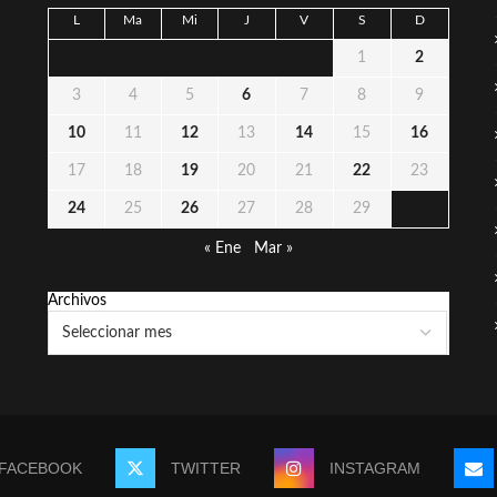
L
Ma
Mi
J
V
S
D
1
2
3
4
5
6
7
8
9
10
11
12
13
14
15
16
17
18
19
20
21
22
23
24
25
26
27
28
29
« Ene
Mar »
Archivos
FACEBOOK
TWITTER
INSTAGRAM