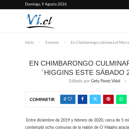
Domingo, 9 Agosto 2026
Inicio
-
Eventos
-
En Chimbarongo culminará el Merca
EN CHIMBARONGO CULMINAR
´HIGGINS ESTE SÁBADO 
Editado por
Gety Pavez Vidal
0
COMPARTIR
Entre diciembre de 2019 y febrero de 2020, cerca de 5 mil
contempló ocho comunas de la región de O´Higgins gracias 