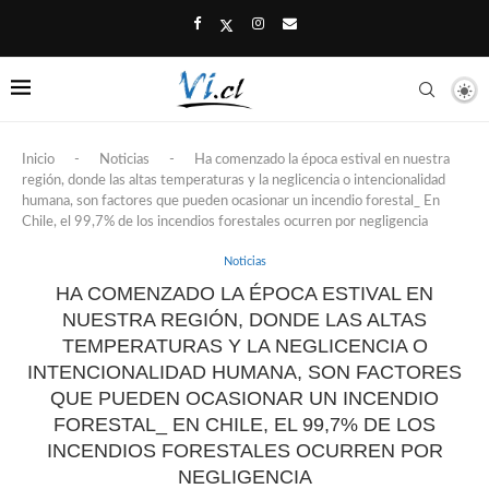
Inicio
-
Noticias
-
Ha comenzado la época estival en nuestra
región, donde las altas temperaturas y la neglicencia o intencionalidad
humana, son factores que pueden ocasionar un incendio forestal_ En
Chile, el 99,7% de los incendios forestales ocurren por negligencia
Noticias
HA COMENZADO LA ÉPOCA ESTIVAL EN
NUESTRA REGIÓN, DONDE LAS ALTAS
TEMPERATURAS Y LA NEGLICENCIA O
INTENCIONALIDAD HUMANA, SON FACTORES
QUE PUEDEN OCASIONAR UN INCENDIO
FORESTAL_ EN CHILE, EL 99,7% DE LOS
INCENDIOS FORESTALES OCURREN POR
NEGLIGENCIA