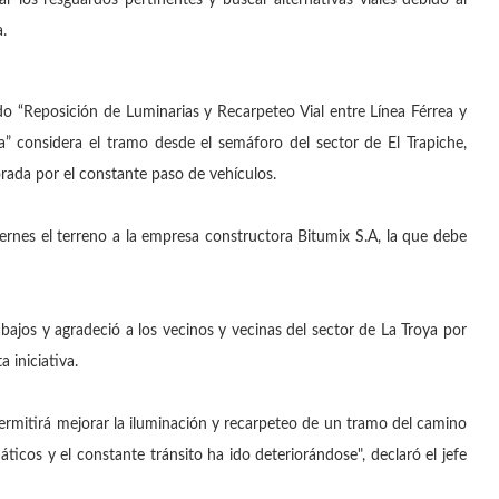
 los resguardos pertinentes y buscar alternativas viales debido al
a.
“Reposición de Luminarias y Recarpeteo Vial entre Línea Férrea y
considera el tramo desde el semáforo del sector de El Trapiche,
iorada por el constante paso de vehículos.
rnes el terreno a la empresa constructora Bitumix S.A, la que debe
abajos y agradeció a los vecinos y vecinas del sector de La Troya por
 iniciativa.
rmitirá mejorar la iluminación y recarpeteo de un tramo del camino
icos y el constante tránsito ha ido deteriorándose", declaró el jefe