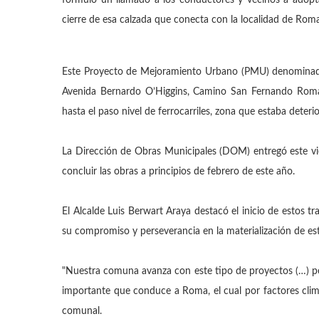
formuló un llamado a los conductores y vecinos a adoptar
cierre de esa calzada que conecta con la localidad de Rom
Este Proyecto de Mejoramiento Urbano (PMU) denominado 
Avenida Bernardo O’Higgins, Camino San Fernando Roma” 
hasta el paso nivel de ferrocarriles, zona que estaba deter
La Dirección de Obras Municipales (DOM) entregó este vie
concluir las obras a principios de febrero de este año.
El Alcalde Luis Berwart Araya destacó el inicio de estos tr
su compromiso y perseverancia en la materialización de esta
"Nuestra comuna avanza con este tipo de proyectos (…) pe
importante que conduce a Roma, el cual por factores climát
comunal.