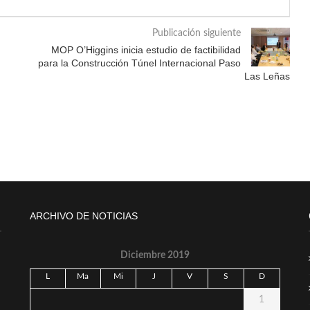
Publicación siguiente
MOP O’Higgins inicia estudio de factibilidad
para la Construcción Túnel Internacional Paso
Las Leñas
ARCHIVO DE NOTICIAS
Diciembre 2019
L
Ma
Mi
J
V
S
D
1