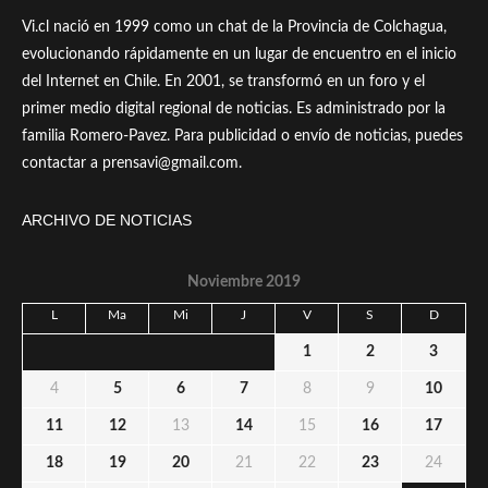
Vi.cl nació en 1999 como un chat de la Provincia de Colchagua,
evolucionando rápidamente en un lugar de encuentro en el inicio
del Internet en Chile. En 2001, se transformó en un foro y el
primer medio digital regional de noticias. Es administrado por la
familia Romero-Pavez. Para publicidad o envío de noticias, puedes
contactar a prensavi@gmail.com.
ARCHIVO DE NOTICIAS
Noviembre 2019
L
Ma
Mi
J
V
S
D
1
2
3
4
5
6
7
8
9
10
11
12
13
14
15
16
17
18
19
20
21
22
23
24