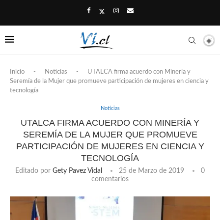
Inicio
-
Noticias
-
UTALCA firma acuerdo con Minería y
Seremía de la Mujer que promueve participación de mujeres en ciencia y
tecnología
Noticias
UTALCA FIRMA ACUERDO CON MINERÍA Y
SEREMÍA DE LA MUJER QUE PROMUEVE
PARTICIPACIÓN DE MUJERES EN CIENCIA Y
TECNOLOGÍA
Editado por
Gety Pavez Vidal
25 de Marzo de 2019
0
comentarios