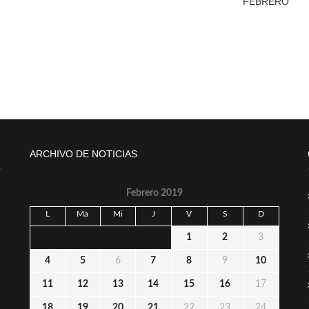
FEBRERO
ARCHIVO DE NOTICIAS
Febrero 2019
L
Ma
Mi
J
V
S
D
1
2
3
4
5
6
7
8
9
10
11
12
13
14
15
16
17
18
19
20
21
22
23
24