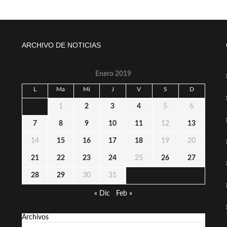
ARCHIVO DE NOTICIAS
Enero 2019
L
Ma
Mi
J
V
S
D
1
2
3
4
5
6
7
8
9
10
11
12
13
14
15
16
17
18
19
20
21
22
23
24
25
26
27
28
29
30
31
« Dic
Feb »
Archivos