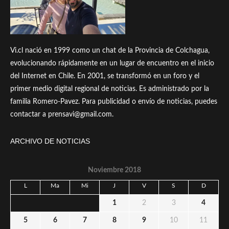
Vi.cl nació en 1999 como un chat de la Provincia de Colchagua,
evolucionando rápidamente en un lugar de encuentro en el inicio
del Internet en Chile. En 2001, se transformó en un foro y el
primer medio digital regional de noticias. Es administrado por la
familia Romero-Pavez. Para publicidad o envío de noticias, puedes
contactar a prensavi@gmail.com.
ARCHIVO DE NOTICIAS
Noviembre 2018
L
Ma
Mi
J
V
S
D
1
2
3
4
5
6
7
8
9
10
11