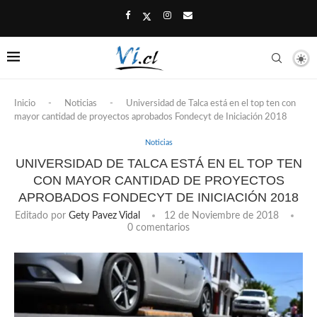
Inicio
-
Noticias
-
Universidad de Talca está en el top ten con
mayor cantidad de proyectos aprobados Fondecyt de Iniciación 2018
Noticias
UNIVERSIDAD DE TALCA ESTÁ EN EL TOP TEN
CON MAYOR CANTIDAD DE PROYECTOS
APROBADOS FONDECYT DE INICIACIÓN 2018
Editado por
Gety Pavez Vidal
12 de Noviembre de 2018
0 comentarios